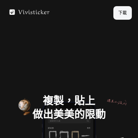
跳
至
下載
主
要
內
容
複製，貼上
做出美美的限動