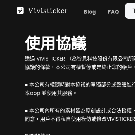
跳
Blog
FAQ
至
主
要
使用協議
內
容
透過 VIVISTICKER （
為智見科技股份有限公司所
協議的條款，本公司有權暫停或是終止您的帳戶
■ 本公司有權隨時對本協議的單獨部分或整體
本app 並使用其服務。
■ 本公司內所有的素材皆為原創設計或合法授權，
同意，用戶不得私自使用模仿或修改
VIVISTIC