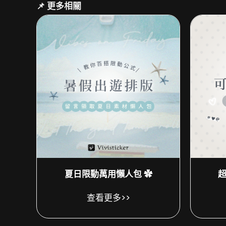
📌 更多相關
夏日限動萬用懶人包 ✿
超
查看更多>>