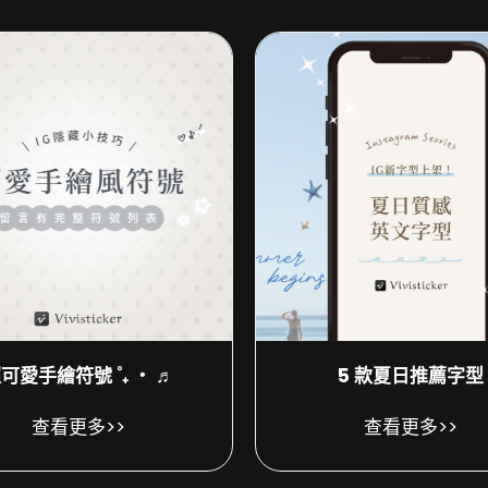
可愛手繪符號 ˚₊ ‧ ♬
5 款夏日推薦字型
查看更多>>
查看更多>>