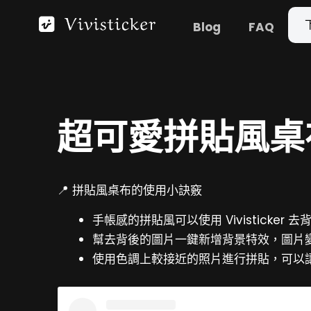
跳
Blog
FAQ
至
主
要
內
容
超可愛拼貼風桌
📍 拼貼風桌布的使用小訣竅
手帳感的拼貼風可以使用 Vivisticker
幫去背後的圖片一鍵新增背景特效，圖片
使用色調上較接近的照片進行拼貼，可以