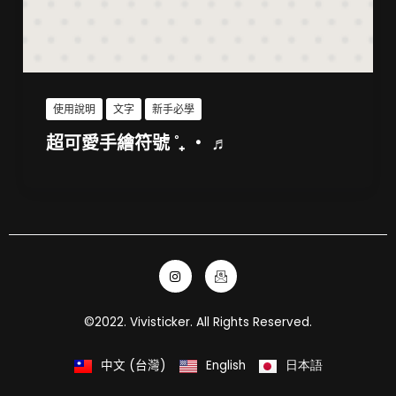
使用說明
文字
新手必學
超可愛手繪符號 ˚₊ ‧ ♬
I
I
n
c
s
o
t
n
a
-
©2022. Vivisticker. All Rights Reserved.
g
e
r
m
a
a
m
i
中文 (台灣)
English
日本語
l