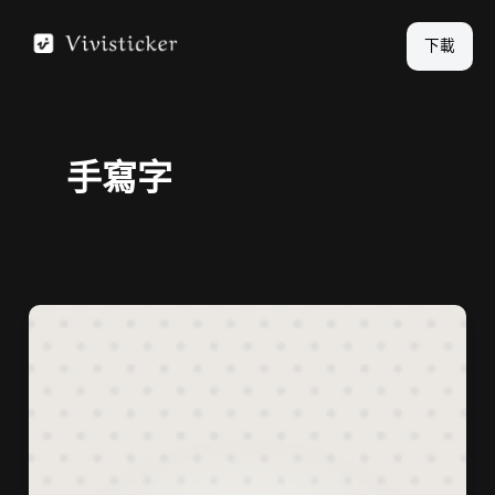
跳
至
下載
主
要
內
手寫字
容